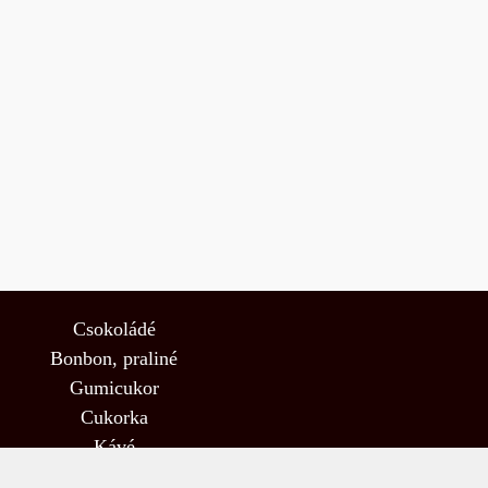
Csokoládé
Bonbon, praliné
Gumicukor
Cukorka
Kávé
Tea