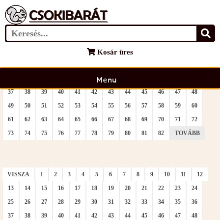
VISSZA
1
2
3
4
5
6
7
8
9
10
11
12
Kosár üres
13
14
15
16
17
18
19
20
21
22
23
24
25
26
27
28
29
30
31
32
33
34
35
36
Menu
37
38
39
40
41
42
43
44
45
46
47
48
49
50
51
52
53
54
55
56
57
58
59
60
61
62
63
64
65
66
67
68
69
70
71
72
73
74
75
76
77
78
79
80
81
82
TOVÁBB
VISSZA
1
2
3
4
5
6
7
8
9
10
11
12
13
14
15
16
17
18
19
20
21
22
23
24
25
26
27
28
29
30
31
32
33
34
35
36
37
38
39
40
41
42
43
44
45
46
47
48