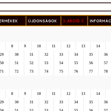
ERMÉKEK
ÚJDONSÁGOK
% AKCIÓ %
INFORMÁC
7
8
9
10
11
12
13
14
29
30
31
32
33
34
35
36
50
51
52
53
54
55
56
57
71
72
73
74
75
76
77
78
7
8
9
10
11
12
13
14
29
30
31
32
33
34
35
36
50
51
52
53
54
55
56
57