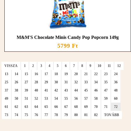
M&M'S Chocolate Minis Candy Pop Popcorn 149g
5799 Ft
VISSZA
1
2
3
4
5
6
7
8
9
10
11
12
13
14
15
16
17
18
19
20
21
22
23
24
25
26
27
28
29
30
31
32
33
34
35
36
37
38
39
40
41
42
43
44
45
46
47
48
49
50
51
52
53
54
55
56
57
58
59
60
61
62
63
64
65
66
67
68
69
70
71
72
73
74
75
76
77
78
79
80
81
82
TOVÁBB