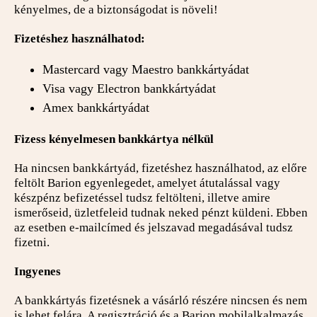
kényelmes, de a biztonságodat is növeli!
Fizetéshez használhatod:
Mastercard vagy Maestro bankkártyádat
Visa vagy Electron bankkártyádat
Amex bankkártyádat
Fizess kényelmesen bankkártya nélkül
Ha nincsen bankkártyád, fizetéshez használhatod, az előre
feltölt Barion egyenlegedet, amelyet átutalással vagy
készpénz befizetéssel tudsz feltölteni, illetve amire
ismerőseid, üzletfeleid tudnak neked pénzt küldeni. Ebben
az esetben e-mailcímed és jelszavad megadásával tudsz
fizetni.
Ingyenes
A bankkártyás fizetésnek a vásárló részére nincsen és nem
is lehet felára. A regisztráció és a Barion mobilalkalmazás,