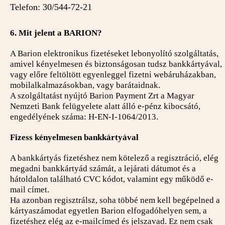
Telefon: 30/544-72-21
6. Mit jelent a BARION?
A Barion elektronikus fizetéseket lebonyolító szolgáltatás,
amivel kényelmesen és biztonságosan tudsz bankkártyával,
vagy előre feltöltött egyenleggel fizetni webáruházakban,
mobilalkalmazásokban, vagy barátaidnak.
A szolgáltatást nyújtó Barion Payment Zrt a Magyar
Nemzeti Bank felügyelete alatt álló e-pénz kibocsátó,
engedélyének száma: H-EN-I-1064/2013.
Fizess kényelmesen bankkártyával
A bankkártyás fizetéshez nem kötelező a regisztráció, elég
megadni bankkártyád számát, a lejárati dátumot és a
hátoldalon található CVC kódot, valamint egy működő e-
mail címet.
Ha azonban regisztrálsz, soha többé nem kell begépelned a
kártyaszámodat egyetlen Barion elfogadóhelyen sem, a
fizetéshez elég az e-mailcímed és jelszavad. Ez nem csak