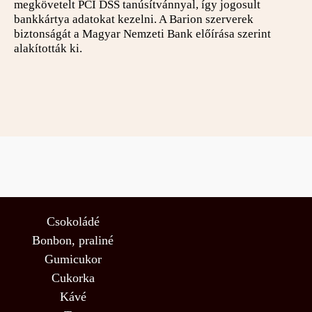
megkövetelt PCI DSS tanúsítvánnyal, így jogosult
bankkártya adatokat kezelni. A Barion szerverek
biztonságát a Magyar Nemzeti Bank előírása szerint
alakították ki.
Csokoládé
Bonbon, praliné
Gumicukor
Cukorka
Kávé