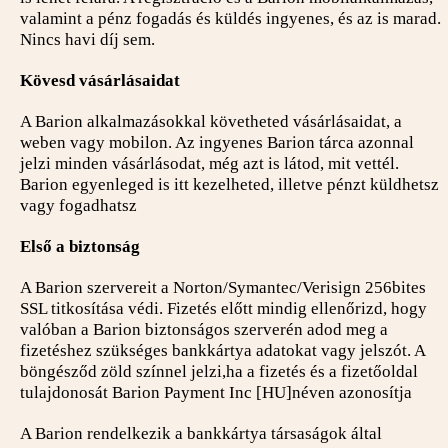
valamint a pénz fogadás és küldés ingyenes, és az is marad.
Nincs havi díj sem.
Kövesd vásárlásaidat
A Barion alkalmazásokkal követheted vásárlásaidat, a
weben vagy mobilon. Az ingyenes Barion tárca azonnal
jelzi minden vásárlásodat, még azt is látod, mit vettél.
Barion egyenleged is itt kezelheted, illetve pénzt küldhetsz
vagy fogadhatsz
Első a biztonság
A Barion szervereit a Norton/Symantec/Verisign 256bites
SSL titkosítása védi. Fizetés előtt mindig ellenőrizd, hogy
valóban a Barion biztonságos szerverén adod meg a
fizetéshez szükséges bankkártya adatokat vagy jelszót. A
böngésződ zöld színnel jelzi,ha a fizetés és a fizetőoldal
tulajdonosát Barion Payment Inc [HU]néven azonosítja
A Barion rendelkezik a bankkártya társaságok által