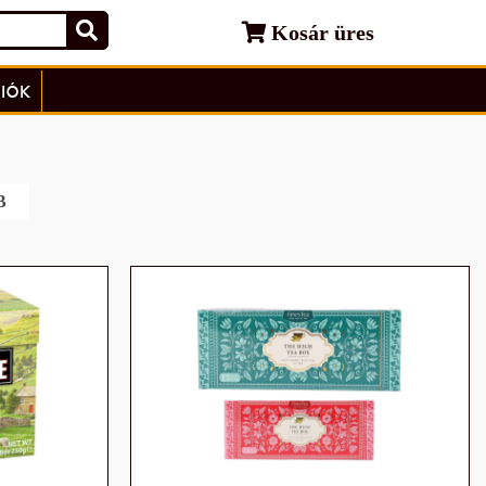
Kosár üres
IÓK
B