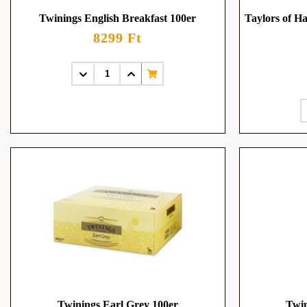
Twinings English Breakfast 100er
Taylors of H
8299 Ft
Twinings Earl Grey 100er
Twin