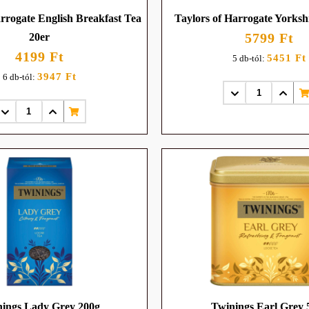
arrogate English Breakfast Tea
Taylors of Harrogate Yorksh
5799 Ft
20er
4199 Ft
5451 Ft
5 db-tól:
3947 Ft
6 db-tól:
ings Lady Grey 200g
Twinings Earl Grey 