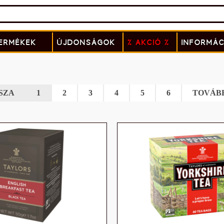
ERMÉKEK
ÚJDONSÁGOK
% AKCIÓ %
INFORMÁC
SZA
1
2
3
4
5
6
TOVÁB