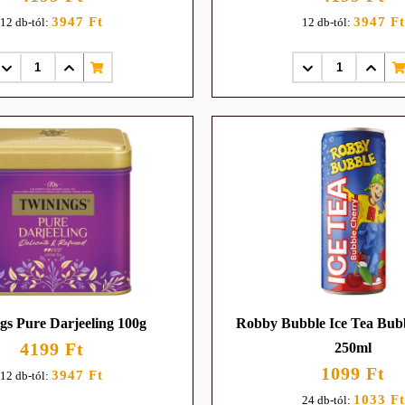
3947 Ft
3947 Ft
12 db-tól:
12 db-tól:
gs Pure Darjeeling 100g
Robby Bubble Ice Tea Bub
4199 Ft
250ml
1099 Ft
3947 Ft
12 db-tól:
1033 Ft
24 db-tól: