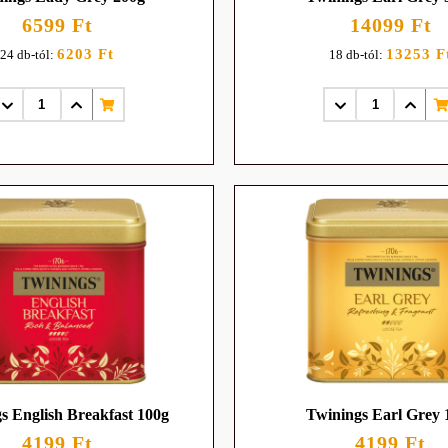
6599 Ft
14099 Ft
6203 Ft
13253 F
24 db-tól:
18 db-tól:
s English Breakfast 100g
Twinings Earl Grey 
4199 Ft
4199 Ft