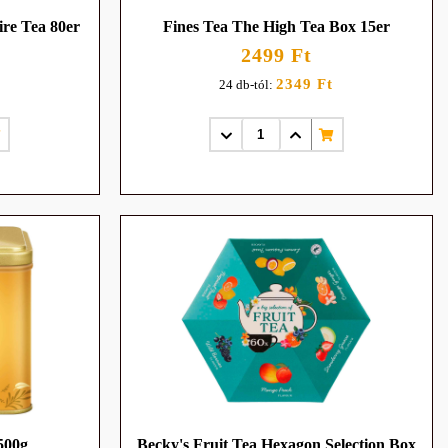
ire Tea 80er
Fines Tea The High Tea Box 15er
2499 Ft
2349 Ft
24 db-tól:
500g
Becky's Fruit Tea Hexagon Selection Box