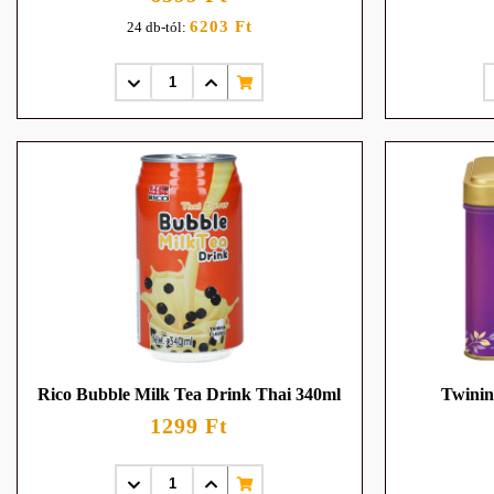
6203 Ft
24 db-tól:
Rico Bubble Milk Tea Drink Thai 340ml
Twinin
1299 Ft