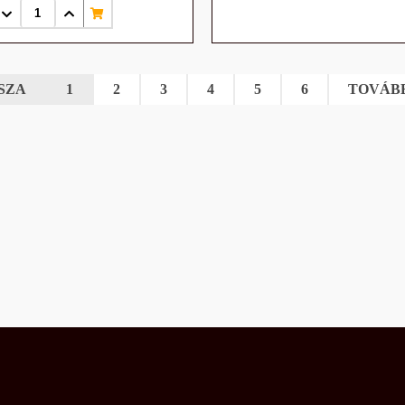
SZA
1
2
3
4
5
6
TOVÁB