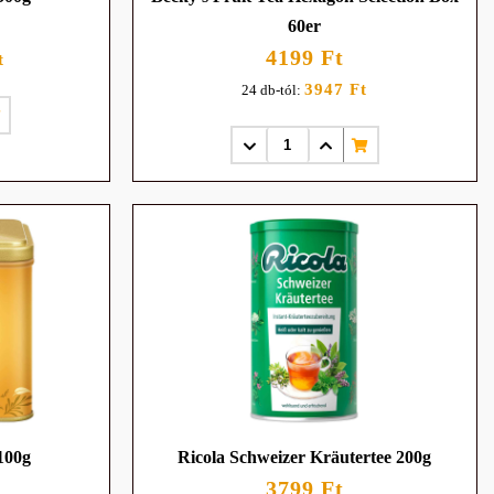
60er
4199 Ft
t
3947 Ft
24 db-tól:
100g
Ricola Schweizer Kräutertee 200g
3799 Ft